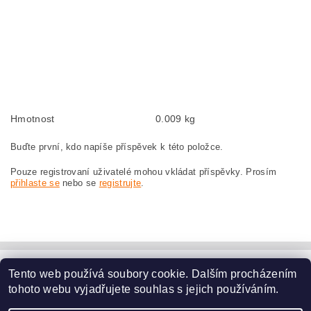
Kohlebürsten, Kohlebürste für BOSCH GWS 20-230 0 601 850 193 BOSCH
GWS20-230 0601850193
szczotki węglowe, szczotka węglowa do BOSCH GWS 20-230 0 601 850 193
BOSCH GWS20-230 0601850193
náhradní uhlíkové kartáče, uhlík, uhlíkový kartáč, uhlíky pro BOSCH GWS 20-
230 0 601 850 193 BOSCH GWS20-230 0601850193
Hmotnost
0.009 kg
Buďte první, kdo napíše příspěvek k této položce.
Pouze registrovaní uživatelé mohou vkládat příspěvky. Prosím
přihlaste se
nebo se
registrujte
.
Tento web používá soubory cookie. Dalším procházením
www.dodilny.cz
tohoto webu vyjadřujete souhlas s jejich používáním.