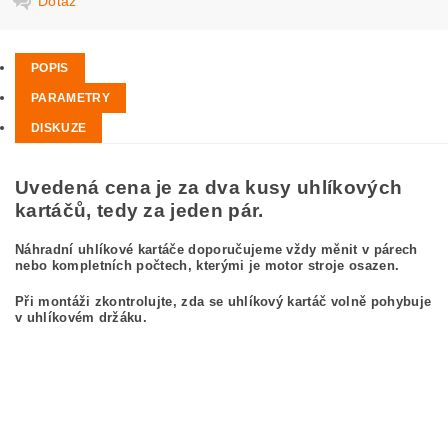
Dotaz
POPIS
PARAMETRY
DISKUZE
Uvedená cena je za dva kusy uhlíkových
kartáčů, tedy za jeden pár.
Náhradní uhlíkové kartáče doporučujeme vždy měnit v párech
nebo kompletních počtech, kterými je motor stroje osazen.
Při montáži zkontrolujte, zda se uhlíkový kartáč volně pohybuje
v uhlíkovém držáku.
kefa, uhlíkový kefa, uhlíkové kefy pre
BOSCH GWS 20-230 0 601 850 193
BOSCH GWS20-230 0601850193
carbon brushes, carbon brush for BOSCH GWS 20-230 0 601 850 193 BOSCH
GWS20-230 0601850193