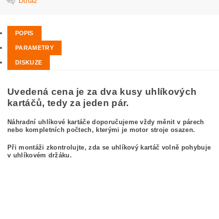
Dotaz
POPIS
PARAMETRY
DISKUZE
Uvedená cena je za dva kusy uhlíkových
kartáčů, tedy za jeden pár.
Náhradní uhlíkové kartáče doporučujeme vždy měnit v párech
nebo kompletních počtech, kterými je motor stroje osazen.
Při montáži zkontrolujte, zda se uhlíkový kartáč volně pohybuje
v uhlíkovém držáku.
kefa, uhlíkový kefa, uhlíkové kefy pre
BOSCH GWS 20-180 J 0 601 751 913
BOSCH GWS20-180J 0601751913
carbon brushes, carbon brush for BOSCH GWS 20-180 J 0 601 751 913 BOSCH
GWS20-180J 0601751913