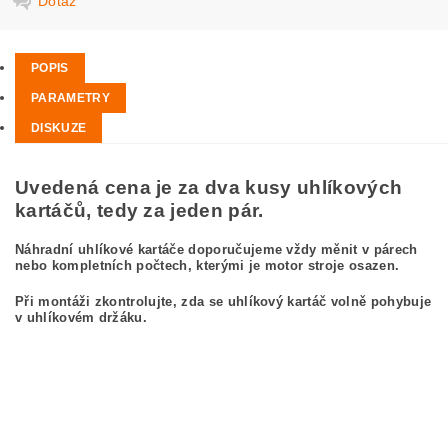
Dotaz
POPIS
PARAMETRY
DISKUZE
Uvedená cena je za dva kusy uhlíkových
kartáčů, tedy za jeden pár.
Náhradní uhlíkové kartáče doporučujeme vždy měnit v párech
nebo kompletních počtech, kterými je motor stroje osazen.
Při montáži zkontrolujte, zda se uhlíkový kartáč volně pohybuje
v uhlíkovém držáku.
kefa, uhlíkový kefa, uhlíkové kefy pre
BOSCH GWS 20-180 0 601 849 104
BOSCH GWS20-180 0601849104
carbon brushes, carbon brush for BOSCH GWS 20-180 0 601 849 104 BOSCH
GWS20-180 0601849104