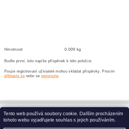
Kohlebürsten, Kohlebürste für BOSCH GWS 20-180 0 601 849 104 BOSCH
GWS20-180 0601849104
szczotki węglowe, szczotka węglowa do BOSCH GWS 20-180 0 601 849 104
BOSCH GWS20-180 0601849104
náhradní uhlíkové kartáče, uhlík, uhlíkový kartáč, uhlíky pro BOSCH GWS 20-
180 0 601 849 104 BOSCH GWS20-180 0601849104
Hmotnost
0.009 kg
Buďte první, kdo napíše příspěvek k této položce.
Pouze registrovaní uživatelé mohou vkládat příspěvky. Prosím
přihlaste se
nebo se
registrujte
.
Tento web používá soubory cookie. Dalším procházením
www.dodilny.cz
tohoto webu vyjadřujete souhlas s jejich používáním.