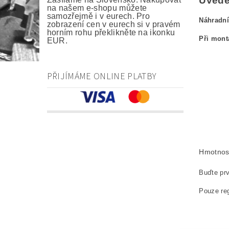
Uveden
na našem e-shopu můžete
samozřejmě i v eurech. Pro
Náhradní
zobrazení cen v eurech si v pravém
horním rohu překlikněte na ikonku
Při mont
EUR.
kefa, uhlík
PŘIJÍMÁME ONLINE PLATBY
carbon br
Kohlebürs
szczotki 
náhradní u
Hmotnos
Buďte prv
Pouze reg