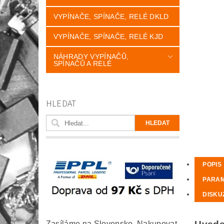
VYPÍNAČE, SPÍNAČE, RELÉ DKLD
VYPÍNAČE, SPÍNAČE, RELÉ KJD
NÁHRADY VYPÍNAČŮ,
SPÍNAČŮ A RELÉ
HLEDAT
POPIS
PARA
DISKU
Zasíláme na Slovensko. Nakupovat