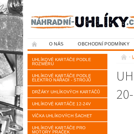
O NÁS
OBCHODNÍ PODMÍNKY
U
UHLÍKOVÉ KARTÁČE PODLE
ROZMĚRU
UH
UHLÍKOVÉ KARTÁČE PODLE
ELEKTRO NÁŘADÍ - STROJŮ
20-
DRŽÁKY UHLÍKOVÝCH KARTÁČŮ
UHLÍKOVÉ KARTÁČE 12-24V
VÍČKA UHLÍKOVÝCH ŠACHET
UHLÍKOVÉ KARTÁČE PRO
MOTORY PRAČEK