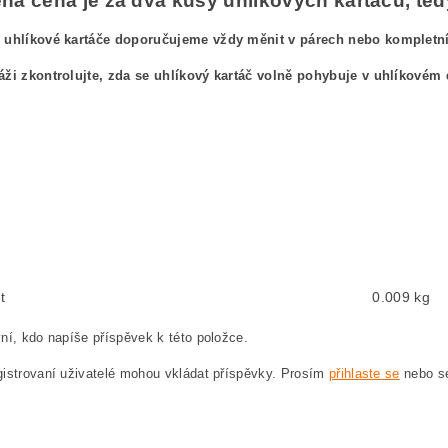
á cena je za dva kusy uhlíkových kartáčů, tedy
 uhlíkové kartáče doporučujeme vždy měnit v párech nebo kompletníc
áži zkontrolujte, zda se uhlíkový kartáč volně pohybuje v uhlíkovém 
ový kefa, uhlíkové kefy pre
BOSCH GWS 20-180 0 601 356 903 BOSCH GWS20-180 0
ushes, carbon brush for BOSCH GWS 20-180 0 601 356 903 BOSCH GWS20-180 0601
ten, Kohlebürste für BOSCH GWS 20-180 0 601 356 903 BOSCH GWS20-180 0601356
węglowe, szczotka węglowa do BOSCH GWS 20-180 0 601 356 903 BOSCH GWS20-18
hlíkové kartáče, uhlík, uhlíkový kartáč, uhlíky pro BOSCH GWS 20-180 0 601 356 
t
0.009 kg
ní, kdo napíše příspěvek k této položce.
istrovaní uživatelé mohou vkládat příspěvky. Prosím
přihlaste se
nebo 