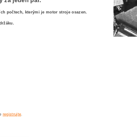
 za jeden pár.
h počtech, kterými je motor stroje osazen.
držáku.
601356903
356903
903
0 0601356903
903 BOSCH GWS20-180 0601356903
se
registrujte
.