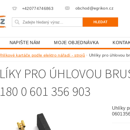
obchod@egrikon.cz
+420774746863
NAPIŠTE NÁM
MOJE OBJEDNÁVKA
KONTA
hlíkové kartáče podle elektro nářadí - strojů
Uhlíky pro úhlovou
LÍKY PRO ÚHLOVOU BR
180 0 601 356 903
Uhlíky 
060135