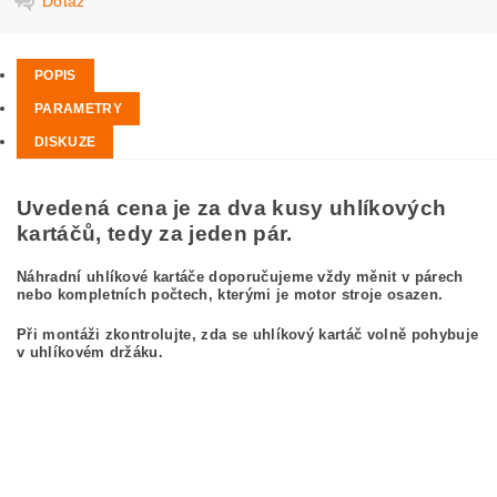
Dotaz
POPIS
PARAMETRY
DISKUZE
Uvedená cena je za dva kusy uhlíkových
kartáčů, tedy za jeden pár.
Náhradní uhlíkové kartáče doporučujeme vždy měnit v párech
nebo kompletních počtech, kterými je motor stroje osazen.
Při montáži zkontrolujte, zda se uhlíkový kartáč volně pohybuje
v uhlíkovém držáku.
kefa, uhlíkový kefa, uhlíkové kefy pre
BOSCH GWS 19-230 0 601 352 803
BOSCH GWS19-230 0601352803
carbon brushes, carbon brush for BOSCH GWS 19-230 0 601 352 803 BOSCH
GWS19-230 0601352803