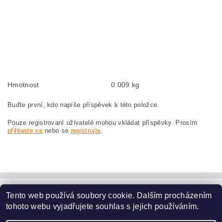
Kohlebürsten, Kohlebürste für BOSCH GWS 19-230 0 601 352 803 BOSCH
GWS19-230 0601352803
szczotki węglowe, szczotka węglowa do BOSCH GWS 19-230 0 601 352 803
BOSCH GWS19-230 0601352803
náhradní uhlíkové kartáče, uhlík, uhlíkový kartáč, uhlíky pro BOSCH GWS 19-
230 0 601 352 803 BOSCH GWS19-230 0601352803
Hmotnost
0.009 kg
Buďte první, kdo napíše příspěvek k této položce.
Pouze registrovaní uživatelé mohou vkládat příspěvky. Prosím
přihlaste se
nebo se
registrujte
.
Tento web používá soubory cookie. Dalším procházením
www.dodilny.cz
tohoto webu vyjadřujete souhlas s jejich používáním.