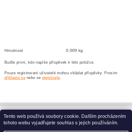
Kohlebürsten, Kohlebürste für BOSCH GWS 18-230 0 601 352 037 BOSCH
GWS18-230 0601352037
szczotki węglowe, szczotka węglowa do BOSCH GWS 18-230 0 601 352 037
BOSCH GWS18-230 0601352037
náhradní uhlíkové kartáče, uhlík, uhlíkový kartáč, uhlíky pro BOSCH GWS 18-
230 0 601 352 037 BOSCH GWS18-230 0601352037
Hmotnost
0.009 kg
Buďte první, kdo napíše příspěvek k této položce.
Pouze registrovaní uživatelé mohou vkládat příspěvky. Prosím
přihlaste se
nebo se
registrujte
.
Tento web používá soubory cookie. Dalším procházením
www.dodilny.cz
tohoto webu vyjadřujete souhlas s jejich používáním.