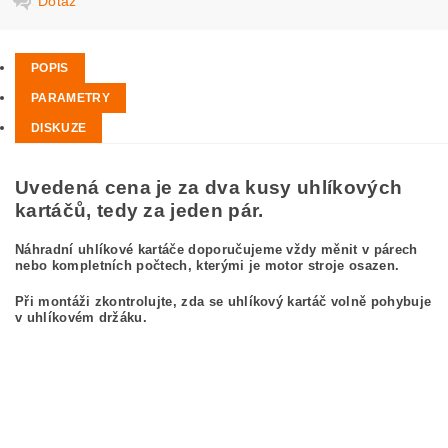
Dotaz
POPIS
PARAMETRY
DISKUZE
Uvedená cena je za dva kusy uhlíkových
kartáčů, tedy za jeden pár.
Náhradní uhlíkové kartáče doporučujeme vždy měnit v párech
nebo kompletních počtech, kterými je motor stroje osazen.
Při montáži zkontrolujte, zda se uhlíkový kartáč volně pohybuje
v uhlíkovém držáku.
kefa, uhlíkový kefa, uhlíkové kefy pre
BOSCH GWS 18-230 0 601 352 037
BOSCH GWS18-230 0601352037
carbon brushes, carbon brush for BOSCH GWS 18-230 0 601 352 037 BOSCH
GWS18-230 0601352037