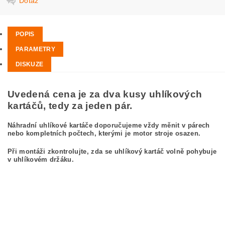
Dotaz
POPIS
PARAMETRY
DISKUZE
Uvedená cena je za dva kusy uhlíkových
kartáčů, tedy za jeden pár.
Náhradní uhlíkové kartáče doporučujeme vždy měnit v párech
nebo kompletních počtech, kterými je motor stroje osazen.
Při montáži zkontrolujte, zda se uhlíkový kartáč volně pohybuje
v uhlíkovém držáku.
kefa, uhlíkový kefa, uhlíkové kefy pre
BOSCH GWS 18-230 0 601 352 034
BOSCH GWS18-230 0601352034
carbon brushes, carbon brush for BOSCH GWS 18-230 0 601 352 034 BOSCH
GWS18-230 0601352034