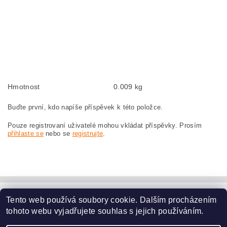
Kohlebürsten, Kohlebürste für BOSCH GWS 18-230 0 601 352 034 BOSCH
GWS18-230 0601352034
szczotki węglowe, szczotka węglowa do BOSCH GWS 18-230 0 601 352 034
BOSCH GWS18-230 0601352034
náhradní uhlíkové kartáče, uhlík, uhlíkový kartáč, uhlíky pro BOSCH GWS 18-
230 0 601 352 034 BOSCH GWS18-230 0601352034
Hmotnost
0.009 kg
Buďte první, kdo napíše příspěvek k této položce.
Pouze registrovaní uživatelé mohou vkládat příspěvky. Prosím
přihlaste se
nebo se
registrujte
.
Tento web používá soubory cookie. Dalším procházením
www.dodilny.cz
tohoto webu vyjadřujete souhlas s jejich používáním.