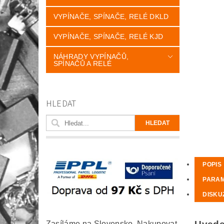
VYPÍNAČE, SPÍNAČE, RELÉ DKLD
VYPÍNAČE, SPÍNAČE, RELÉ KJD
NÁHRADY VYPÍNAČŮ,
SPÍNAČŮ A RELÉ
HLEDAT
POPIS
PARA
DISKU
Zasíláme na Slovensko. Nakupovat