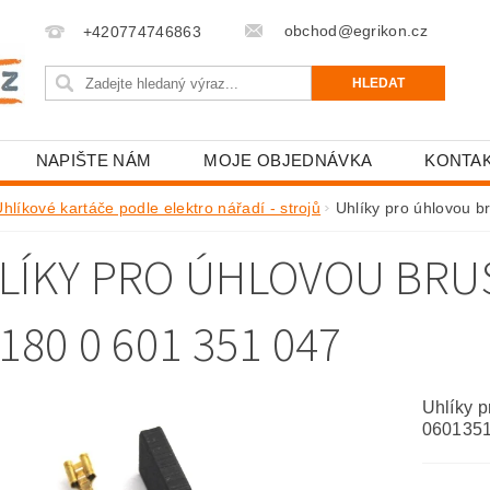
obchod@egrikon.cz
+420774746863
NAPIŠTE NÁM
MOJE OBJEDNÁVKA
KONTA
hlíkové kartáče podle elektro nářadí - strojů
Uhlíky pro úhlovou
LÍKY PRO ÚHLOVOU BR
180 0 601 351 047
Uhlíky 
060135