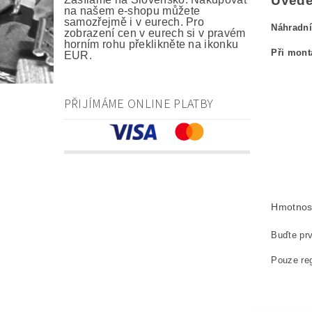
Uveden
na našem e-shopu můžete
samozřejmě i v eurech. Pro
Náhradní
zobrazení cen v eurech si v pravém
horním rohu překlikněte na ikonku
Při mont
EUR.
kefa, uhlík
PŘIJÍMÁME ONLINE PLATBY
carbon br
Kohlebürs
szczotki 
náhradní u
Hmotnos
Buďte prv
Pouze reg