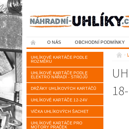
O NÁS
OBCHODNÍ PODMÍNKY
U
UHLÍKOVÉ KARTÁČE PODLE
ROZMĚRU
UH
UHLÍKOVÉ KARTÁČE PODLE
ELEKTRO NÁŘADÍ - STROJŮ
18-
DRŽÁKY UHLÍKOVÝCH KARTÁČŮ
UHLÍKOVÉ KARTÁČE 12-24V
VÍČKA UHLÍKOVÝCH ŠACHET
UHLÍKOVÉ KARTÁČE PRO
MOTORY PRAČEK