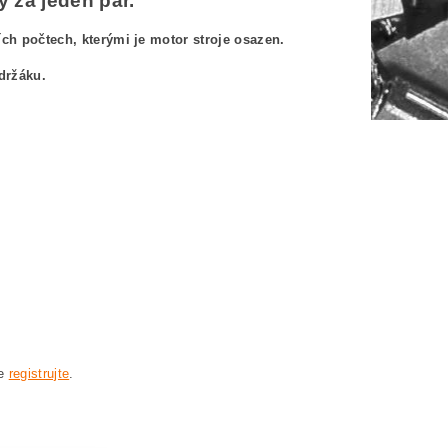
 za jeden pár.
h počtech, kterými je motor stroje osazen.
držáku.
601351047
351047
047
0 0601351047
047 BOSCH GWS18-180 0601351047
se
registrujte
.