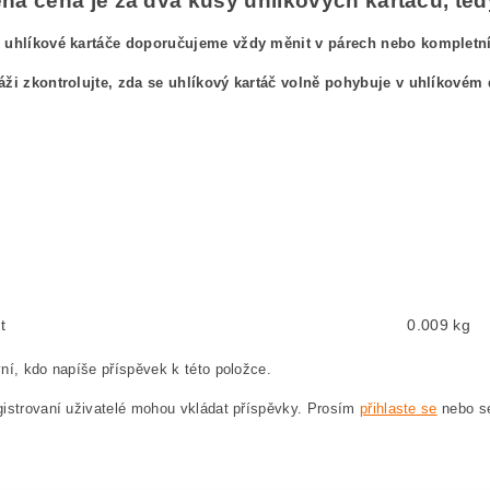
á cena je za dva kusy uhlíkových kartáčů, tedy
 uhlíkové kartáče doporučujeme vždy měnit v párech nebo kompletníc
áži zkontrolujte, zda se uhlíkový kartáč volně pohybuje v uhlíkovém 
ový kefa, uhlíkové kefy pre
BOSCH GWS 18-180 0 601 351 047 BOSCH GWS18-180 0
ushes, carbon brush for BOSCH GWS 18-180 0 601 351 047 BOSCH GWS18-180 0601
ten, Kohlebürste für BOSCH GWS 18-180 0 601 351 047 BOSCH GWS18-180 0601351
węglowe, szczotka węglowa do BOSCH GWS 18-180 0 601 351 047 BOSCH GWS18-18
hlíkové kartáče, uhlík, uhlíkový kartáč, uhlíky pro BOSCH GWS 18-180 0 601 351 
t
0.009 kg
ní, kdo napíše příspěvek k této položce.
istrovaní uživatelé mohou vkládat příspěvky. Prosím
přihlaste se
nebo 