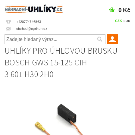
0 Kč
CZK
EUR
+420774746863
obchod@egrikon.cz
UHLÍKY PRO ÚHLOVOU BRUSKU
BOSCH GWS 15-125 CIH
3 601 H30 2H0