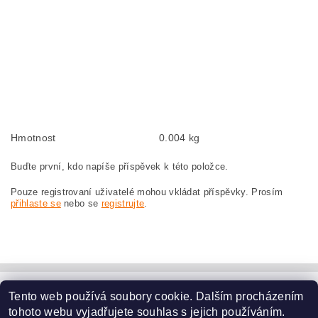
carbon brushes, carbon brush for BOSCH GWS 15-125 CIH 3 601 H30 2H0
BOSCH GWS15-125CIH 3601H302H0
Kohlebürsten, Kohlebürste für BOSCH GWS 15-125 CIH 3 601 H30 2H0 BOSCH
GWS15-125CIH 3601H302H0
szczotki węglowe, szczotka węglowa do BOSCH GWS 15-125 CIH
3 601 H30 2H0 BOSCH GWS15-125CIH 3601H302H0
Hmotnost
0.004 kg
Buďte první, kdo napíše příspěvek k této položce.
Pouze registrovaní uživatelé mohou vkládat příspěvky. Prosím
přihlaste se
nebo se
registrujte
.
Tento web používá soubory cookie. Dalším procházením
www.dodilny.cz
tohoto webu vyjadřujete souhlas s jejich používáním.