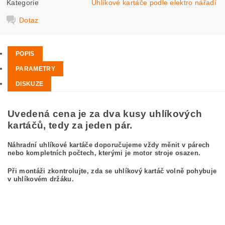
Kategorie
Uhlíkové kartáče podle elektro nářadí
Dotaz
POPIS
PARAMETRY
DISKUZE
Uvedená cena je za dva kusy uhlíkových
kartáčů, tedy za jeden pár.
Náhradní uhlíkové kartáče doporučujeme vždy měnit v párech
nebo kompletních počtech, kterými je motor stroje osazen.
Při montáži zkontrolujte, zda se uhlíkový kartáč volně pohybuje
v uhlíkovém držáku.
kefa, uhlíkový kefa, uhlíkové kefy pre BOSCH GWS 15-125 CIH 3 601 H30 2H0
BOSCH GWS15-125CIH 3601H302H0