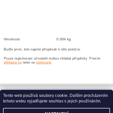
GWS10-125C 0601802703
Kohlebürsten, Kohlebürste für BOSCH GWS 10-125C 0 601 802 703 BOSCH
GWS10-125C 0601802703
szczotki węglowe, szczotka węglowa do BOSCH GWS 10-125C 0 601 802 703
BOSCH GWS10-125C 0601802703
Hmotnost
0.004 kg
Buďte první, kdo napíše příspěvek k této položce.
Pouze registrovaní uživatelé mohou vkládat příspěvky. Prosím
přihlaste se
nebo se
registrujte
.
Tento web používá soubory cookie. Dalším procházením
www.dodilny.cz
tohoto webu vyjadřujete souhlas s jejich používáním.
Upravit nastavení
2026 ©
www.nahradni-uhliky.cz
, všechna práva vyhrazena