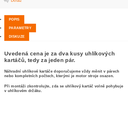
Dotaz
POPIS
PARAMETRY
DISKUZE
Uvedená cena je za dva kusy uhlíkových
kartáčů, tedy za jeden pár.
Náhradní uhlíkové kartáče doporučujeme vždy měnit v párech
nebo kompletních počtech, kterými je motor stroje osazen.
Při montáži zkontrolujte, zda se uhlíkový kartáč volně pohybuje
v uhlíkovém držáku.
kefa, uhlíkový kefa, uhlíkové kefy pre BOSCH GWS 10-125C 0 601 802 703
BOSCH GWS10-125C 0601802703
carbon brushes, carbon brush for BOSCH GWS 10-125C 0 601 802 703 BOSCH