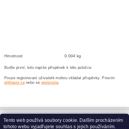
carbon brushes, carbon brush for BOSCH GWS 10-125 CE 0 601 383 734
BOSCH GWS10-125CE 0601383734
Kohlebürsten, Kohlebürste für BOSCH GWS 10-125 CE 0 601 383 734 BOSCH
GWS10-125CE 0601383734
szczotki węglowe, szczotka węglowa do BOSCH GWS 10-125 CE 0 601 383 734
BOSCH GWS10-125CE 0601383734
Hmotnost
0.004 kg
Buďte první, kdo napíše příspěvek k této položce.
Pouze registrovaní uživatelé mohou vkládat příspěvky. Prosím
přihlaste se
nebo se
registrujte
.
Tento web používá soubory cookie. Dalším procházením
www.dodilny.cz
tohoto webu vyjadřujete souhlas s jejich používáním.