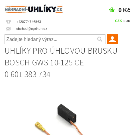
0 Kč
CZK
EUR
+420774746863
obchod@egrikon.cz
UHLÍKY PRO ÚHLOVOU BRUSKU
BOSCH GWS 10-125 CE
0 601 383 734