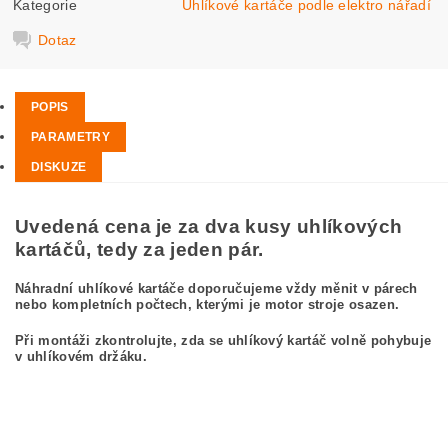
Kategorie
Uhlíkové kartáče podle elektro nářadí
Dotaz
POPIS
PARAMETRY
DISKUZE
Uvedená cena je za dva kusy uhlíkových
kartáčů, tedy za jeden pár.
Náhradní uhlíkové kartáče doporučujeme vždy měnit v párech
nebo kompletních počtech, kterými je motor stroje osazen.
Při montáži zkontrolujte, zda se uhlíkový kartáč volně pohybuje
v uhlíkovém držáku.
kefa, uhlíkový kefa, uhlíkové kefy pre BOSCH GWS 10-125 CE 0 601 383 734
BOSCH GWS10-125CE 0601383734