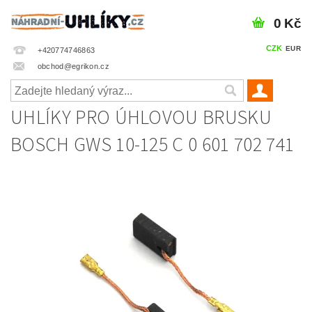
0 Kč
CZK
EUR
+420774746863
obchod@egrikon.cz
UHLÍKY PRO ÚHLOVOU BRUSKU
BOSCH GWS 10-125 C 0 601 702 741