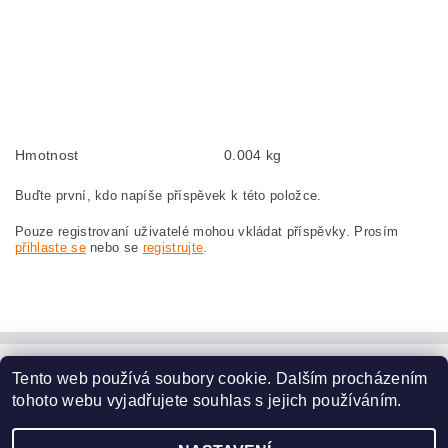
BOSCH GWS10-125C 0601702741
Kohlebürsten, Kohlebürste für BOSCH GWS 10-125 C 0 601 702 741 BOSCH
GWS10-125C 0601702741
szczotki węglowe, szczotka węglowa do BOSCH GWS 10-125 C 0 601 702 741
BOSCH GWS10-125C 0601702741
Hmotnost
0.004 kg
Buďte první, kdo napíše příspěvek k této položce.
Pouze registrovaní uživatelé mohou vkládat příspěvky. Prosím
přihlaste se
nebo se
registrujte
.
Tento web používá soubory cookie. Dalším procházením
www.dodilny.cz
tohoto webu vyjadřujete souhlas s jejich používáním.
Upravit nastavení
2026 ©
www.nahradni-uhliky.cz
, všechna práva vyhrazena