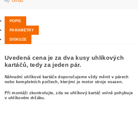
Dotaz
POPIS
PARAMETRY
DISKUZE
Uvedená cena je za dva kusy uhlíkových
kartáčů, tedy za jeden pár.
Náhradní uhlíkové kartáče doporučujeme vždy měnit v párech
nebo kompletních počtech, kterými je motor stroje osazen.
Při montáži zkontrolujte, zda se uhlíkový kartáč volně pohybuje
v uhlíkovém držáku.
kefa, uhlíkový kefa, uhlíkové kefy pre BOSCH GWS 10-125 C 0 601 702 741
BOSCH GWS10-125C 0601702741
carbon brushes, carbon brush for BOSCH GWS 10-125 C 0 601 702 741