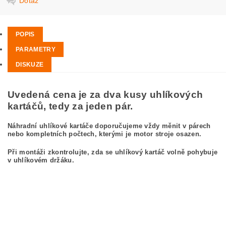
Dotaz
POPIS
PARAMETRY
DISKUZE
Uvedená cena je za dva kusy uhlíkových
kartáčů, tedy za jeden pár.
Náhradní uhlíkové kartáče doporučujeme vždy měnit v párech
nebo kompletních počtech, kterými je motor stroje osazen.
Při montáži zkontrolujte, zda se uhlíkový kartáč volně pohybuje
v uhlíkovém držáku.
kefa, uhlíkový kefa, uhlíkové kefy pre BOSCH GWS 10-125 C 0 601 382 737
BOSCH GWS10-125C 0601382737
carbon brushes, carbon brush for BOSCH GWS 10-125 C 0 601 382 737