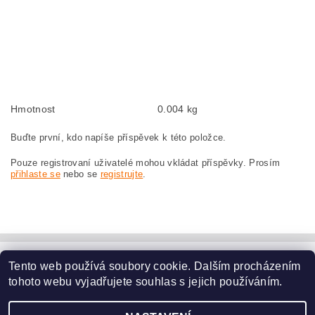
BOSCH GWS10-125C 0601382737
Kohlebürsten, Kohlebürste für BOSCH GWS 10-125 C 0 601 382 737 BOSCH
GWS10-125C 0601382737
szczotki węglowe, szczotka węglowa do BOSCH GWS 10-125 C 0 601 382 737
BOSCH GWS10-125C 0601382737
Hmotnost
0.004 kg
Buďte první, kdo napíše příspěvek k této položce.
Pouze registrovaní uživatelé mohou vkládat příspěvky. Prosím
přihlaste se
nebo se
registrujte
.
Tento web používá soubory cookie. Dalším procházením
www.dodilny.cz
tohoto webu vyjadřujete souhlas s jejich používáním.
Upravit nastavení
2026 ©
www.nahradni-uhliky.cz
, všechna práva vyhrazena