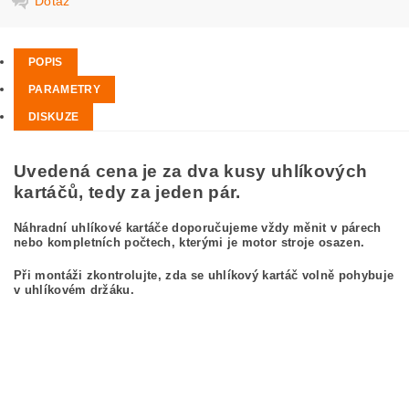
Dotaz
POPIS
PARAMETRY
DISKUZE
Uvedená cena je za dva kusy uhlíkových
kartáčů, tedy za jeden pár.
Náhradní uhlíkové kartáče doporučujeme vždy měnit v párech
nebo kompletních počtech, kterými je motor stroje osazen.
Při montáži zkontrolujte, zda se uhlíkový kartáč volně pohybuje
v uhlíkovém držáku.
kefa, uhlíkový kefa, uhlíkové kefy pre
BOSCH GCO 2000 3 601 M17 5H0
BOSCH GCO2000 3601M175H0
carbon brushes, carbon brush for BOSCH GCO 2000 3 601 M17 5H0 BOSCH
GCO2000 3601M175H0