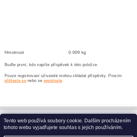
Kohlebürsten, Kohlebürste für BOSCH GCO 2000 3 601 M17 5H0 BOSCH
GCO2000 3601M175H0
szczotki węglowe, szczotka węglowa do BOSCH GCO 2000 3 601 M17 5H0
BOSCH GCO2000 3601M175H0
náhradní uhlíkové kartáče, uhlík, uhlíkový kartáč, uhlíky pro BOSCH GCO 2000
3 601 M17 5H0 BOSCH GCO2000 3601M175H0
Hmotnost
0.009 kg
Buďte první, kdo napíše příspěvek k této položce.
Pouze registrovaní uživatelé mohou vkládat příspěvky. Prosím
přihlaste se
nebo se
registrujte
.
Tento web používá soubory cookie. Dalším procházením
www.dodilny.cz
tohoto webu vyjadřujete souhlas s jejich používáním.