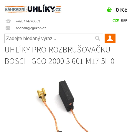
0 Kč
CZK
EUR
+420774746863
obchod@egrikon.cz
UHLÍKY PRO ROZBRUŠOVAČKU
BOSCH GCO 2000 3 601 M17 5H0