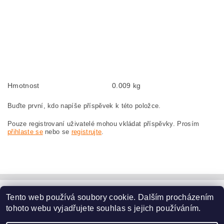
Kohlebürsten, Kohlebürste für BOSCH GCO 2000 3 601 L17 270 BOSCH
GCO2000 3601L17270
szczotki węglowe, szczotka węglowa do BOSCH GCO 2000 3 601 L17 270
BOSCH GCO2000 3601L17270
náhradní uhlíkové kartáče, uhlík, uhlíkový kartáč, uhlíky pro BOSCH GCO 2000
3 601 L17 270 BOSCH GCO2000 3601L17270
Hmotnost
0.009 kg
Buďte první, kdo napíše příspěvek k této položce.
Pouze registrovaní uživatelé mohou vkládat příspěvky. Prosím
přihlaste se
nebo se
registrujte
.
Tento web používá soubory cookie. Dalším procházením
www.dodilny.cz
tohoto webu vyjadřujete souhlas s jejich používáním.