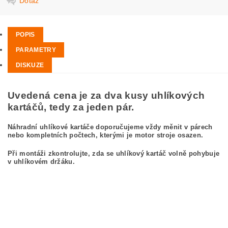
Dotaz
POPIS
PARAMETRY
DISKUZE
Uvedená cena je za dva kusy uhlíkových
kartáčů, tedy za jeden pár.
Náhradní uhlíkové kartáče doporučujeme vždy měnit v párech
nebo kompletních počtech, kterými je motor stroje osazen.
Při montáži zkontrolujte, zda se uhlíkový kartáč volně pohybuje
v uhlíkovém držáku.
kefa, uhlíkový kefa, uhlíkové kefy pre
BOSCH GCO 2000 3 601 L17 270
BOSCH GCO2000 3601L17270
carbon brushes, carbon brush for BOSCH GCO 2000 3 601 L17 270 BOSCH
GCO2000 3601L17270