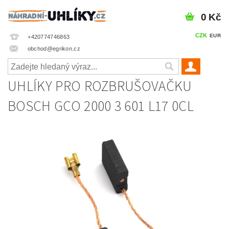
0 Kč
CZK
EUR
+420774746863
obchod@egrikon.cz
UHLÍKY PRO ROZBRUŠOVAČKU
BOSCH GCO 2000 3 601 L17 0CL