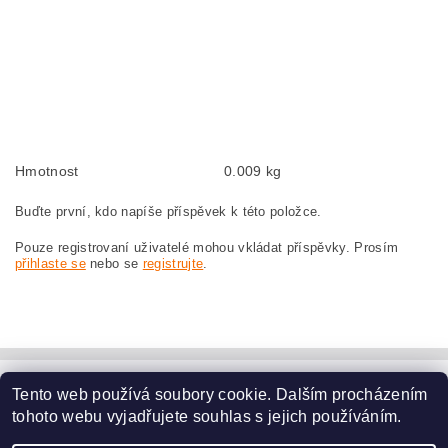
Kohlebürsten, Kohlebürste für BOSCH GCO 2000 3 601 L17 0CL BOSCH
GCO2000 3601L170CL
szczotki węglowe, szczotka węglowa do BOSCH GCO 2000 3 601 L17 0CL
BOSCH GCO2000 3601L170CL
náhradní uhlíkové kartáče, uhlík, uhlíkový kartáč, uhlíky pro BOSCH GCO 2000
3 601 L17 0CL BOSCH GCO2000 3601L170CL
Hmotnost
0.009 kg
Buďte první, kdo napíše příspěvek k této položce.
Pouze registrovaní uživatelé mohou vkládat příspěvky. Prosím
přihlaste se
nebo se
registrujte
.
Tento web používá soubory cookie. Dalším procházením
www.dodilny.cz
tohoto webu vyjadřujete souhlas s jejich používáním.