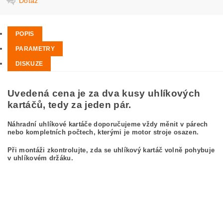
Dotaz
POPIS
PARAMETRY
DISKUZE
Uvedená cena je za dva kusy uhlíkových
kartáčů, tedy za jeden pár.
Náhradní uhlíkové kartáče doporučujeme vždy měnit v párech
nebo kompletních počtech, kterými je motor stroje osazen.
Při montáži zkontrolujte, zda se uhlíkový kartáč volně pohybuje
v uhlíkovém držáku.
kefa, uhlíkový kefa, uhlíkové kefy pre
BOSCH GCO 2000 3 601 L17 0CL
BOSCH GCO2000 3601L170CL
carbon brushes, carbon brush for BOSCH GCO 2000 3 601 L17 0CL BOSCH
GCO2000 3601L170CL