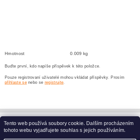
Kohlebürsten, Kohlebürste für BOSCH GCO 2000 3 601 L17 080 BOSCH
GCO2000 3601L17080
szczotki węglowe, szczotka węglowa do BOSCH GCO 2000 3 601 L17 080
BOSCH GCO2000 3601L17080
náhradní uhlíkové kartáče, uhlík, uhlíkový kartáč, uhlíky pro BOSCH GCO 2000
3 601 L17 080 BOSCH GCO2000 3601L17080
Hmotnost
0.009 kg
Buďte první, kdo napíše příspěvek k této položce.
Pouze registrovaní uživatelé mohou vkládat příspěvky. Prosím
přihlaste se
nebo se
registrujte
.
Tento web používá soubory cookie. Dalším procházením
www.dodilny.cz
tohoto webu vyjadřujete souhlas s jejich používáním.