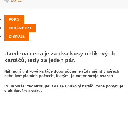
Dotaz
POPIS
PARAMETRY
DISKUZE
Uvedená cena je za dva kusy uhlíkových
kartáčů, tedy za jeden pár.
Náhradní uhlíkové kartáče doporučujeme vždy měnit v párech
nebo kompletních počtech, kterými je motor stroje osazen.
Při montáži zkontrolujte, zda se uhlíkový kartáč volně pohybuje
v uhlíkovém držáku.
kefa, uhlíkový kefa, uhlíkové kefy pre
BOSCH GCO 2000 3 601 L17 080
BOSCH GCO2000 3601L17080
carbon brushes, carbon brush for BOSCH GCO 2000 3 601 L17 080 BOSCH
GCO2000 3601L17080