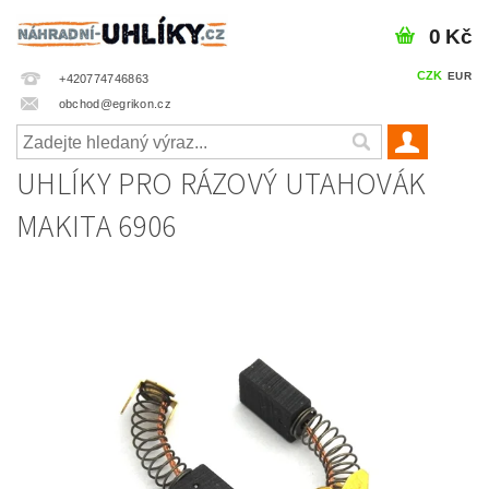
0 Kč
CZK
EUR
+420774746863
obchod@egrikon.cz
UHLÍKY PRO RÁZOVÝ UTAHOVÁK
MAKITA 6906