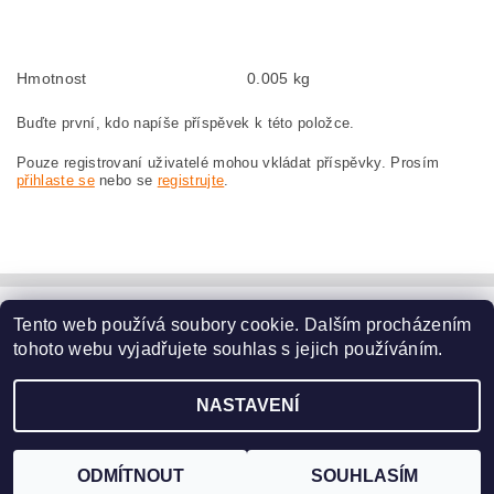
szczotki węglowe, szczotka węglowa do MAKITA 6906 MAKITA 6906
Hmotnost
0.005 kg
Buďte první, kdo napíše příspěvek k této položce.
Pouze registrovaní uživatelé mohou vkládat příspěvky. Prosím
přihlaste se
nebo se
registrujte
.
Tento web používá soubory cookie. Dalším procházením
www.dodilny.cz
tohoto webu vyjadřujete souhlas s jejich používáním.
Upravit nastavení
2026 ©
www.nahradni-uhliky.cz
, všechna práva vyhrazena
NASTAVENÍ
cookies
Vytvořil Shoptet
ODMÍTNOUT
SOUHLASÍM