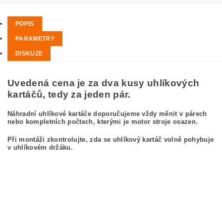
POPIS
PARAMETRY
DISKUZE
Uvedená cena je za dva kusy uhlíkových
kartáčů, tedy za jeden pár.
Náhradní uhlíkové kartáče doporučujeme vždy měnit v párech
nebo kompletních počtech, kterými je motor stroje osazen.
Při montáži zkontrolujte, zda se uhlíkový kartáč volně pohybuje
v uhlíkovém držáku.
kefa, uhlíkový kefa, uhlíkové kefy pre MAKITA 6906 MAKITA 6906
carbon brushes, carbon brush for MAKITA 6906 MAKITA 6906
Kohlebürsten, Kohlebürste für MAKITA 6906 MAKITA 6906