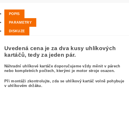
POPIS
PARAMETRY
DISKUZE
Uvedená cena je za dva kusy uhlíkových
kartáčů, tedy za jeden pár.
Náhradní uhlíkové kartáče doporučujeme vždy měnit v párech
nebo kompletních počtech, kterými je motor stroje osazen.
Při montáži zkontrolujte, zda se uhlíkový kartáč volně pohybuje
v uhlíkovém držáku.
kefa, uhlíkový kefa, uhlíkové kefy pre MAKITA LS1216L MAKITA LS 1216 L
carbon brushes, carbon brush for MAKITA LS1216L MAKITA LS 1216 L
Kohlebürsten, Kohlebürste für MAKITA LS1216L MAKITA LS 1216 L
szczotki węglowe, szczotka węglowa do MAKITA LS1216L MAKITA LS 1216 L