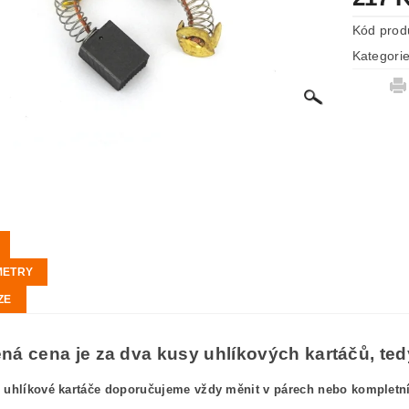
Kód prod
Kategori
METRY
ZE
á cena je za dva kusy uhlíkových kartáčů, tedy
 uhlíkové kartáče doporučujeme vždy měnit v párech nebo kompletníc