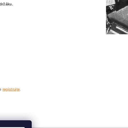
držáku.
se
registrujte
.