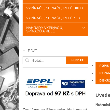
VYPÍNAČE, SPÍNAČE, RELÉ DKLD
VYPÍNAČE, SPÍNAČE, RELÉ KJD
NÁHRADY VYPÍNAČŮ,
SPÍNAČŮ A RELÉ
HLEDAT
POPIS
PARA
DISKU
Uveden
Náhradní
Zasíláme na Slovensko. Nakupovat