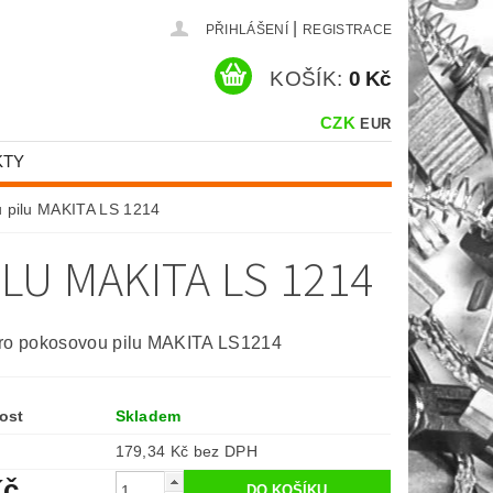
|
PŘIHLÁŠENÍ
REGISTRACE
KOŠÍK:
0 Kč
CZK
EUR
KTY
u pilu MAKITA LS 1214
LU MAKITA LS 1214
pro pokosovou pilu MAKITA LS1214
ost
Skladem
179,34 Kč bez DPH
Kč