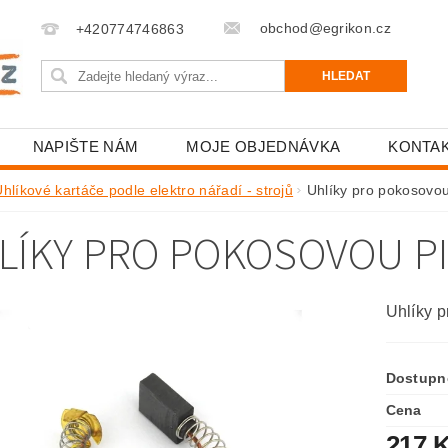
obchod@egrikon.cz
+420774746863
NAPIŠTE NÁM
MOJE OBJEDNÁVKA
KONTA
hlíkové kartáče podle elektro nářadí - strojů
Uhlíky pro pokosovo
LÍKY PRO POKOSOVOU PI
Uhlíky 
Dostupn
Cena
217 