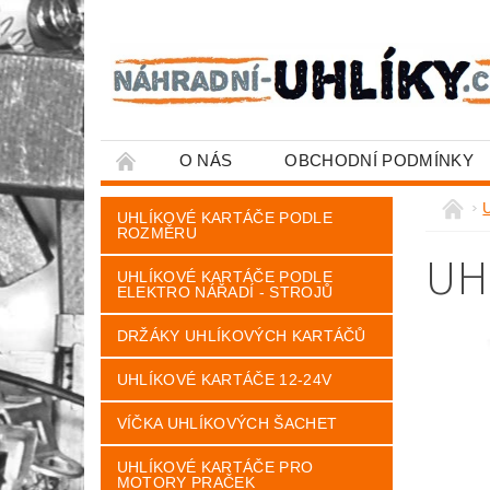
O NÁS
OBCHODNÍ PODMÍNKY
U
UHLÍKOVÉ KARTÁČE PODLE
ROZMĚRU
UH
UHLÍKOVÉ KARTÁČE PODLE
ELEKTRO NÁŘADÍ - STROJŮ
DRŽÁKY UHLÍKOVÝCH KARTÁČŮ
UHLÍKOVÉ KARTÁČE 12-24V
VÍČKA UHLÍKOVÝCH ŠACHET
UHLÍKOVÉ KARTÁČE PRO
MOTORY PRAČEK