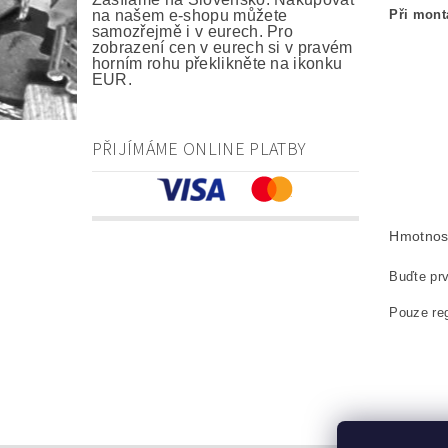
Při mont
na našem e-shopu můžete
samozřejmě i v eurech. Pro
zobrazení cen v eurech si v pravém
horním rohu překlikněte na ikonku
EUR.
kefa, uhlí
carbon bru
PŘIJÍMÁME ONLINE PLATBY
Kohlebürst
szczotki w
Hmotnos
Buďte prv
Pouze reg