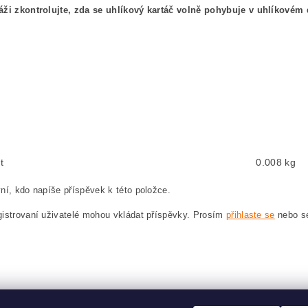
áži zkontrolujte, zda se uhlíkový kartáč volně pohybuje v uhlíkovém 
kový kefa, uhlíkové kefy pre MAKITA LS1214 MAKITA LS 1214
shes, carbon brush for MAKITA LS1214 MAKITA LS 1214
en, Kohlebürste für MAKITA LS1214 MAKITA LS 1214
ęglowe, szczotka węglowa do MAKITA LS1214 MAKITA LS 1214
t
0.008 kg
ní, kdo napíše příspěvek k této položce.
istrovaní uživatelé mohou vkládat příspěvky. Prosím
přihlaste se
nebo 