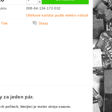
uktu
008-64-134-172-032
e
Uhlíkové kartáče podle elektro nářadí
Tisk
Dotaz
 za jeden pár.
h počtech, kterými je motor stroje osazen.