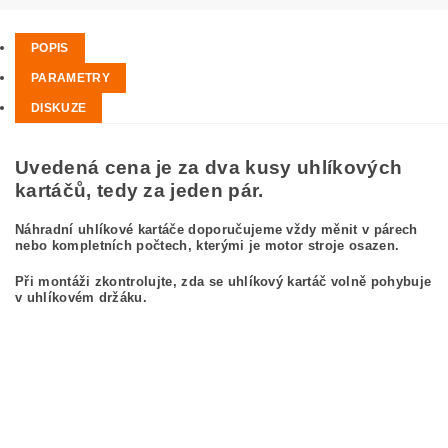
POPIS
PARAMETRY
DISKUZE
Uvedená cena je za dva kusy uhlíkových
kartáčů, tedy za jeden pár.
Náhradní uhlíkové kartáče doporučujeme vždy měnit v párech
nebo kompletních počtech, kterými je motor stroje osazen.
Při montáži zkontrolujte, zda se uhlíkový kartáč volně pohybuje
v uhlíkovém držáku.
kefa, uhlíkový kefa, uhlíkové kefy pre MAKITA RP1110C MAKITA RP 1110 C
carbon brushes, carbon brush for MAKITA RP1110C MAKITA RP 1110 C
Kohlebürsten, Kohlebürste für MAKITA RP1110C MAKITA RP 1110 C