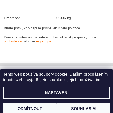
szczotki węglowe, szczotka węglowa do MAKITA RP1110C MAKITA RP 1110 C
Hmotnost
0.006 kg
Buďte první, kdo napíše příspěvek k této položce.
Pouze registrovaní uživatelé mohou vkládat příspěvky. Prosím
přihlaste se
nebo se
registrujte
.
Tento web používá soubory cookie. Dalším procházením
www.dodilny.cz
tohoto webu vyjadřujete souhlas s jejich používáním.
Upravit nastavení
2026 ©
www.nahradni-uhliky.cz
, všechna práva vyhrazena
NASTAVENÍ
cookies
Vytvořil Shoptet
ODMÍTNOUT
SOUHLASÍM