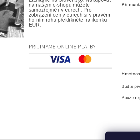
Při mont
na našem e-shopu můžete
samozřejmě i v eurech. Pro
zobrazení cen v eurech si v pravém
horním rohu překlikněte na ikonku
EUR.
kefa, uhlí
carbon bru
PŘIJÍMÁME ONLINE PLATBY
Kohlebürst
szczotki w
Hmotnos
Buďte prv
Pouze reg