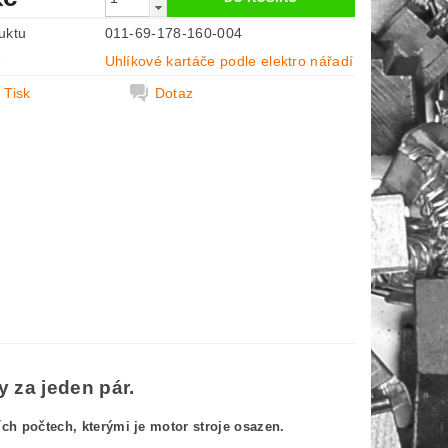
uktu
011-69-178-160-004
e
Uhlíkové kartáče podle elektro nářadí
Tisk
Dotaz
 za jeden pár.
h počtech, kterými je motor stroje osazen.