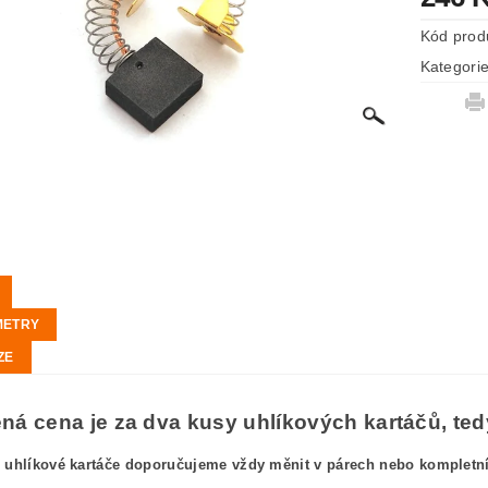
Kód prod
Kategori
METRY
ZE
á cena je za dva kusy uhlíkových kartáčů, tedy
 uhlíkové kartáče doporučujeme vždy měnit v párech nebo kompletníc