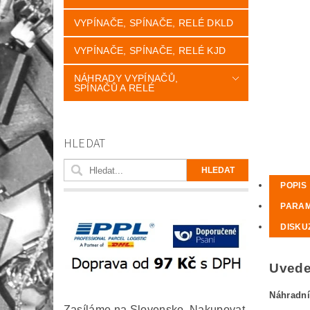
VYPÍNAČE, SPÍNAČE, RELÉ DKLD
VYPÍNAČE, SPÍNAČE, RELÉ KJD
NÁHRADY VYPÍNAČŮ,
SPÍNAČŮ A RELÉ
HLEDAT
POPIS
PARA
DISKU
Uveden
Náhradní
Zasíláme na Slovensko. Nakupovat