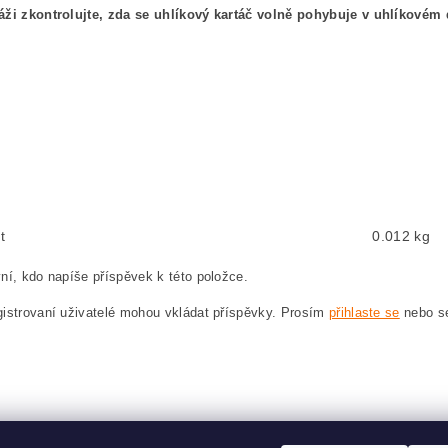
áži zkontrolujte, zda se uhlíkový kartáč volně pohybuje v uhlíkovém 
kový kefa, uhlíkové kefy pre MAKITA 3612 MAKITA 3612
shes, carbon brush for MAKITA 3612 MAKITA 3612
en, Kohlebürste für MAKITA 3612 MAKITA 3612
ęglowe, szczotka węglowa do MAKITA 3612 MAKITA 3612
t
0.012 kg
ní, kdo napíše příspěvek k této položce.
istrovaní uživatelé mohou vkládat příspěvky. Prosím
přihlaste se
nebo 