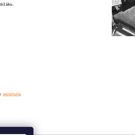
držáku.
se
registrujte
.