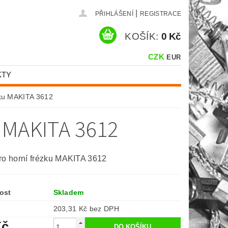
|
PŘIHLÁŠENÍ
REGISTRACE
KOŠÍK:
0 Kč
CZK
EUR
KTY
zku MAKITA 3612
 MAKITA 3612
ro horní frézku MAKITA 3612
ost
Skladem
203,31 Kč bez DPH
Kč