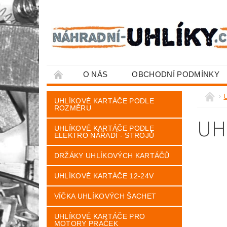
O NÁS
OBCHODNÍ PODMÍNKY
U
UHLÍKOVÉ KARTÁČE PODLE
ROZMĚRU
UH
UHLÍKOVÉ KARTÁČE PODLE
ELEKTRO NÁŘADÍ - STROJŮ
DRŽÁKY UHLÍKOVÝCH KARTÁČŮ
UHLÍKOVÉ KARTÁČE 12-24V
VÍČKA UHLÍKOVÝCH ŠACHET
UHLÍKOVÉ KARTÁČE PRO
MOTORY PRAČEK