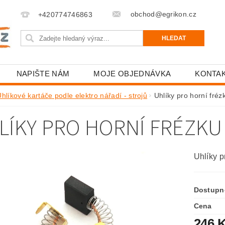
obchod@egrikon.cz
+420774746863
NAPIŠTE NÁM
MOJE OBJEDNÁVKA
KONTA
hlíkové kartáče podle elektro nářadí - strojů
Uhlíky pro horní fré
LÍKY PRO HORNÍ FRÉZKU
Uhlíky p
Dostupn
Cena
246 