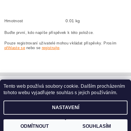
szczotki węglowe, szczotka węglowa do MAKITA HR4511C MAKITA HR 4511 C
Hmotnost
0.01 kg
Buďte první, kdo napíše příspěvek k této položce.
Pouze registrovaní uživatelé mohou vkládat příspěvky. Prosím
přihlaste se
nebo se
registrujte
.
Tento web používá soubory cookie. Dalším procházením
www.dodilny.cz
tohoto webu vyjadřujete souhlas s jejich používáním.
Upravit nastavení
2026 ©
www.nahradni-uhliky.cz
, všechna práva vyhrazena
NASTAVENÍ
cookies
Vytvořil Shoptet
ODMÍTNOUT
SOUHLASÍM