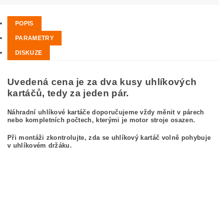
POPIS
PARAMETRY
DISKUZE
Uvedená cena je za dva kusy uhlíkových
kartáčů, tedy za jeden pár.
Náhradní uhlíkové kartáče doporučujeme vždy měnit v párech
nebo kompletních počtech, kterými je motor stroje osazen.
Při montáži zkontrolujte, zda se uhlíkový kartáč volně pohybuje
v uhlíkovém držáku.
kefa, uhlíkový kefa, uhlíkové kefy pre MAKITA HR4511C MAKITA HR 4511 C
carbon brushes, carbon brush for MAKITA HR4511C MAKITA HR 4511 C
Kohlebürsten, Kohlebürste für MAKITA HR4511C MAKITA HR 4511 C