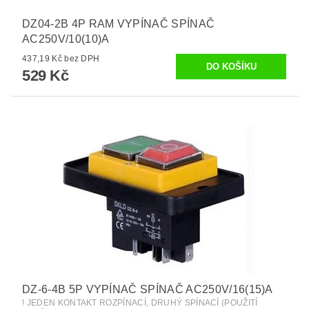
DZ04-2B 4P RAM VYPÍNAČ SPÍNAČ
AC250V/10(10)A
437,19 Kč bez DPH
529 Kč
DZ-6-4B 5P VYPÍNAČ SPÍNAČ AC250V/16(15)A
! JEDEN KONTAKT ROZPÍNACÍ, DRUHÝ SPÍNACÍ (POUŽITÍ