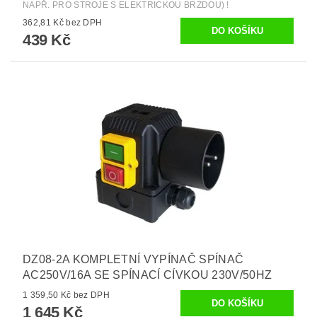
NAPŘ. PRO STROJE S ELEKTRICKOU BRZDOU) !
362,81 Kč bez DPH
439 Kč
DZ08-2A KOMPLETNÍ VYPÍNAČ SPÍNAČ
AC250V/16A SE SPÍNACÍ CÍVKOU 230V/50HZ
1 359,50 Kč bez DPH
1 645 Kč