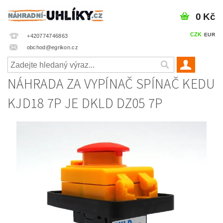
0 Kč
CZK
EUR
+420774746863
obchod@egrikon.cz
NÁHRADA ZA VYPÍNAČ SPÍNAČ KEDU
KJD18 7P JE DKLD DZ05 7P