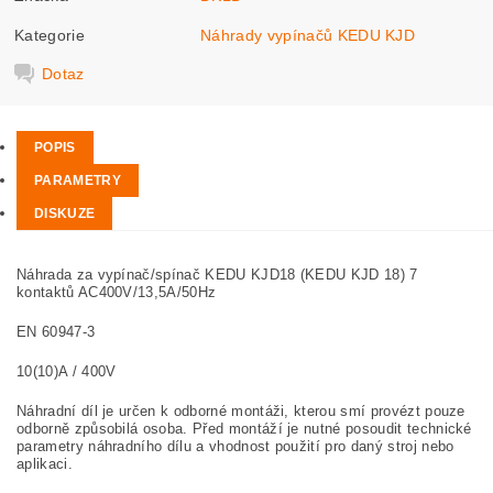
Kategorie
Náhrady vypínačů KEDU KJD
Dotaz
POPIS
PARAMETRY
DISKUZE
Náhrada za vypínač/spínač KEDU KJD18 (KEDU KJD 18) 7
kontaktů AC400V/13,5A/50Hz
EN 60947-3
10(10)A / 400V
Náhradní díl je určen k odborné montáži, kterou smí provézt pouze
odborně způsobilá osoba. Před montáží je nutné posoudit technické
parametry náhradního dílu a vhodnost použití pro daný stroj nebo
aplikaci.