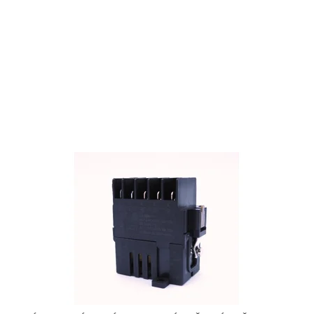
Wyłącznik KEDU KJD18 (KEDU KJD 18) 7P AC400V/13,5A/50Hz z
przyciskiem zatrzymania
Power switch KEDU KJD18 (KEDU KJD 18) 7P AC400V/13,5A/50Hz
with stop button
Netzschalter KEDU KJD18 (KEDU KJD 18) 7P AC400V/13,5A/50Hz
mit Stopptaste