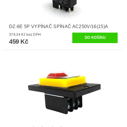
DZ-6E 5P VYPÍNAČ SPÍNAČ AC250V/16(15)A
379,34 Kč bez DPH
459 Kč