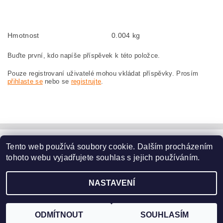
szczotki węglowe, szczotka węglowa do MAKITA 9564 MAKITA 9564
Hmotnost
0.004 kg
Buďte první, kdo napíše příspěvek k této položce.
Pouze registrovaní uživatelé mohou vkládat příspěvky. Prosím
přihlaste se
nebo se
registrujte
.
Tento web používá soubory cookie. Dalším procházením
www.dodilny.cz
tohoto webu vyjadřujete souhlas s jejich používáním.
Upravit nastavení
2026 ©
www.nahradni-uhliky.cz
, všechna práva vyhrazena
NASTAVENÍ
cookies
Vytvořil Shoptet
ODMÍTNOUT
SOUHLASÍM