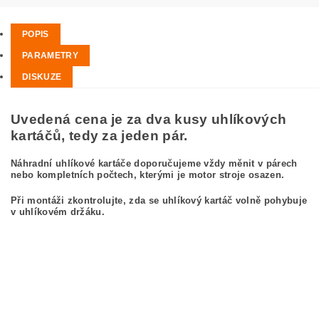
POPIS
PARAMETRY
DISKUZE
Uvedená cena je za dva kusy uhlíkových
kartáčů, tedy za jeden pár.
Náhradní uhlíkové kartáče doporučujeme vždy měnit v párech
nebo kompletních počtech, kterými je motor stroje osazen.
Při montáži zkontrolujte, zda se uhlíkový kartáč volně pohybuje
v uhlíkovém držáku.
kefa, uhlíkový kefa, uhlíkové kefy pre MAKITA 9564 MAKITA 9564
carbon brushes, carbon brush for MAKITA 9564 MAKITA 9564
Kohlebürsten, Kohlebürste für MAKITA 9564 MAKITA 9564